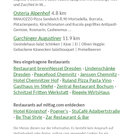
und Zucchini in W...
Osteria Alpenhof
4.8 km
PANUOZZO Pizza Sandwich 8,90 Mortadella, Burrata,
Pistazienpesto, Kirschtomaten und Rucola gegrilltes Antipasti-
Gemüse, Rosmarin, Cashewmus ...
Garchinger Augustiner
11.9 km
Gesindehaus-Salat Schinken | Käse | Ei | Oliven Veggie:
Gebackene Käseecken Salatbouquet | Preiselbeeren
Neu eingetragene Restaurants
Restaurant brennNessel Dresden
·
Lindenschänke
Dresden
·
Peacefood Chemnitz
·
Janssen Chemnitz
·
Hotel Chemnitzer Hof
·
Ruland Pizza Pasta Vino
·
Gasthaus im Stiefel
·
Zentral Restaurant Bochum
·
Schnitzel Fritten Werkstatt
·
Riegele WirtsHaus
Restaurants auf mittag.com entdecken
Hotel Königshof
·
Pogner's
·
StuCafé Adalbertstraße
·
Be Thai Style
·
Zar Restaurant & Bar
Die Menüs dienen nur der Information. Es besteht kein Anspruch auf
Verfügbarkeit oder Preise. mittag.com verwendet Cookies für ein