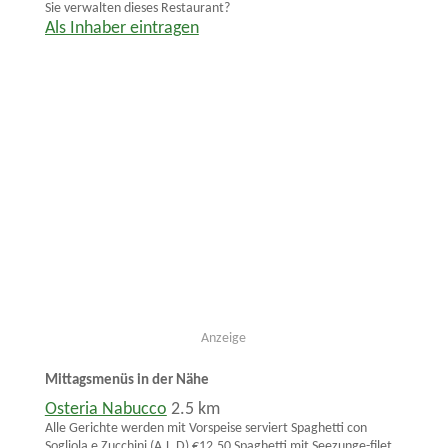
Sie verwalten dieses Restaurant?
Als Inhaber eintragen
Anzeige
Mittagsmenüs in der Nähe
Osteria Nabucco
2.5 km
Alle Gerichte werden mit Vorspeise serviert Spaghetti con
Sogliola e Zucchini (A,L,D) €12,50 Spaghetti mit Seezunge-filet