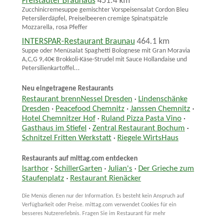
Freistädter Brauhaus
451.4 km
Zucchinicremesuppe gemischter Vorspeisensalat Cordon Bleu
Petersilerdäpfel, Preiselbeeren cremige Spinatspätzle
Mozzarella, rosa Pfeffer
INTERSPAR-Restaurant Braunau
464.1 km
Suppe oder Menüsalat Spaghetti Bolognese mit Gran Moravia
A,C,G 9,40€ Brokkoli-Käse-Strudel mit Sauce Hollandaise und
Petersilienkartoffel...
Neu eingetragene Restaurants
Restaurant brennNessel Dresden
·
Lindenschänke
Dresden
·
Peacefood Chemnitz
·
Janssen Chemnitz
·
Hotel Chemnitzer Hof
·
Ruland Pizza Pasta Vino
·
Gasthaus im Stiefel
·
Zentral Restaurant Bochum
·
Schnitzel Fritten Werkstatt
·
Riegele WirtsHaus
Restaurants auf mittag.com entdecken
Isarthor
·
SchillerGarten
·
Julian's
·
Der Grieche zum
Staufenplatz
·
Restaurant Rienäcker
Die Menüs dienen nur der Information. Es besteht kein Anspruch auf
Verfügbarkeit oder Preise. mittag.com verwendet Cookies für ein
besseres Nutzererlebnis. Fragen Sie im Restaurant für mehr