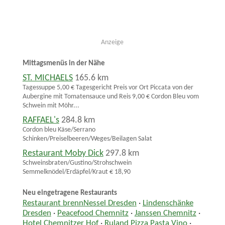
Anzeige
Mittagsmenüs in der Nähe
ST. MICHAELS
165.6 km
Tagessuppe 5,00 € Tagesgericht Preis vor Ort Piccata von der
Aubergine mit Tomatensauce und Reis 9,00 € Cordon Bleu vom
Schwein mit Möhr...
RAFFAEL's
284.8 km
Cordon bleu Käse/Serrano
Schinken/Preiselbeeren/Weges/Beilagen Salat
Restaurant Moby Dick
297.8 km
Schweinsbraten/Gustino/Strohschwein
Semmelknödel/Erdäpfel/Kraut € 18,90
Neu eingetragene Restaurants
Restaurant brennNessel Dresden
·
Lindenschänke
Dresden
·
Peacefood Chemnitz
·
Janssen Chemnitz
·
Hotel Chemnitzer Hof
·
Ruland Pizza Pasta Vino
·