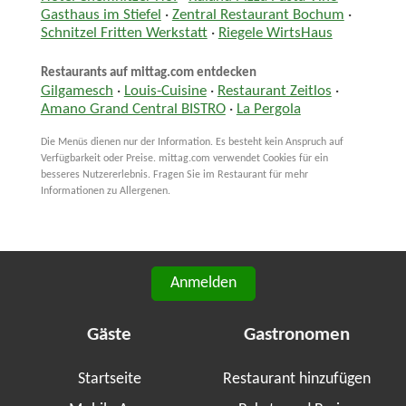
Gasthaus im Stiefel
·
Zentral Restaurant Bochum
·
Schnitzel Fritten Werkstatt
·
Riegele WirtsHaus
Restaurants auf mittag.com entdecken
Gilgamesch
·
Louis-Cuisine
·
Restaurant Zeitlos
·
Amano Grand Central BISTRO
·
La Pergola
Die Menüs dienen nur der Information. Es besteht kein Anspruch auf
Verfügbarkeit oder Preise. mittag.com verwendet Cookies für ein
besseres Nutzererlebnis. Fragen Sie im Restaurant für mehr
Informationen zu Allergenen.
Anmelden
Gäste
Gastronomen
Startseite
Restaurant hinzufügen