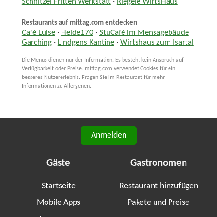
Schnitzel Fritten Werkstatt
·
Riegele WirtsHaus
Restaurants auf mittag.com entdecken
Café Luise
·
Heide170
·
StuCafé im Mensagebäude
Garching
·
Lindgens Kantine
·
Wirtshaus zum Isartal
Die Menüs dienen nur der Information. Es besteht kein Anspruch auf
Verfügbarkeit oder Preise. mittag.com verwendet Cookies für ein
besseres Nutzererlebnis. Fragen Sie im Restaurant für mehr
Informationen zu Allergenen.
Anmelden
Gäste
Gastronomen
Startseite
Restaurant hinzufügen
Mobile Apps
Pakete und Preise