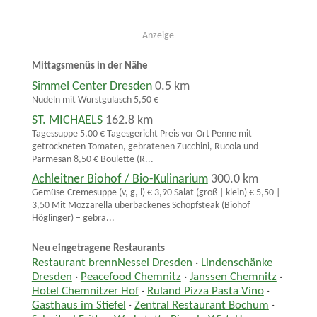
Anzeige
Mittagsmenüs in der Nähe
Simmel Center Dresden
0.5 km
Nudeln mit Wurstgulasch 5,50 €
ST. MICHAELS
162.8 km
Tagessuppe 5,00 € Tagesgericht Preis vor Ort Penne mit
getrockneten Tomaten, gebratenen Zucchini, Rucola und
Parmesan 8,50 € Boulette (R...
Achleitner Biohof / Bio-Kulinarium
300.0 km
Gemüse-Cremesuppe (v, g, l) € 3,90 Salat (groß | klein) € 5,50 |
3,50 Mit Mozzarella überbackenes Schopfsteak (Biohof
Höglinger) – gebra...
Neu eingetragene Restaurants
Restaurant brennNessel Dresden
·
Lindenschänke
Dresden
·
Peacefood Chemnitz
·
Janssen Chemnitz
·
Hotel Chemnitzer Hof
·
Ruland Pizza Pasta Vino
·
Gasthaus im Stiefel
·
Zentral Restaurant Bochum
·