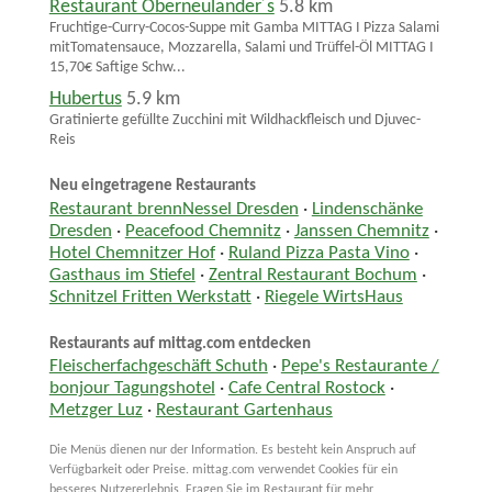
Restaurant Oberneulander´s
5.8 km
Fruchtige-Curry-Cocos-Suppe mit Gamba MITTAG I Pizza Salami
mitTomatensauce, Mozzarella, Salami und Trüffel-Öl MITTAG I
15,70€ Saftige Schw...
Hubertus
5.9 km
Gratinierte gefüllte Zucchini mit Wildhackfleisch und Djuvec-
Reis
Neu eingetragene Restaurants
Restaurant brennNessel Dresden
·
Lindenschänke
Dresden
·
Peacefood Chemnitz
·
Janssen Chemnitz
·
Hotel Chemnitzer Hof
·
Ruland Pizza Pasta Vino
·
Gasthaus im Stiefel
·
Zentral Restaurant Bochum
·
Schnitzel Fritten Werkstatt
·
Riegele WirtsHaus
Restaurants auf mittag.com entdecken
Fleischerfachgeschäft Schuth
·
Pepe's Restaurante /
bonjour Tagungshotel
·
Cafe Central Rostock
·
Metzger Luz
·
Restaurant Gartenhaus
Die Menüs dienen nur der Information. Es besteht kein Anspruch auf
Verfügbarkeit oder Preise. mittag.com verwendet Cookies für ein
besseres Nutzererlebnis. Fragen Sie im Restaurant für mehr