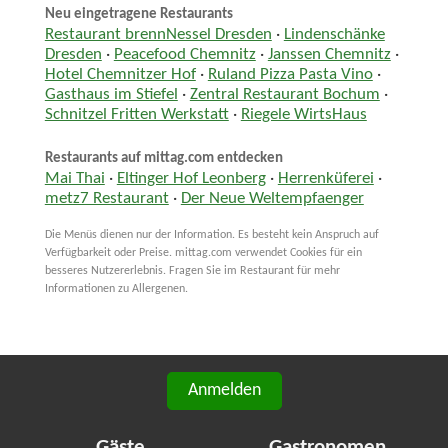
Neu eingetragene Restaurants
Restaurant brennNessel Dresden
·
Lindenschänke
Dresden
·
Peacefood Chemnitz
·
Janssen Chemnitz
·
Hotel Chemnitzer Hof
·
Ruland Pizza Pasta Vino
·
Gasthaus im Stiefel
·
Zentral Restaurant Bochum
·
Schnitzel Fritten Werkstatt
·
Riegele WirtsHaus
Restaurants auf mittag.com entdecken
Mai Thai
·
Eltinger Hof Leonberg
·
Herrenküferei
·
metz7 Restaurant
·
Der Neue Weltempfaenger
Die Menüs dienen nur der Information. Es besteht kein Anspruch auf
Verfügbarkeit oder Preise. mittag.com verwendet Cookies für ein
besseres Nutzererlebnis. Fragen Sie im Restaurant für mehr
Informationen zu Allergenen.
Anmelden
Gäste
Gastronomen