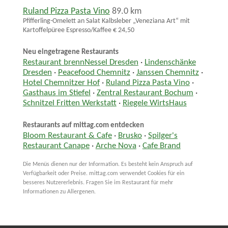
Ruland Pizza Pasta Vino
89.0 km
Pfifferling-Omelett an Salat Kalbsleber „Veneziana Art“ mit
Kartoffelpüree Espresso/Kaffee € 24,50
Neu eingetragene Restaurants
Restaurant brennNessel Dresden
·
Lindenschänke
Dresden
·
Peacefood Chemnitz
·
Janssen Chemnitz
·
Hotel Chemnitzer Hof
·
Ruland Pizza Pasta Vino
·
Gasthaus im Stiefel
·
Zentral Restaurant Bochum
·
Schnitzel Fritten Werkstatt
·
Riegele WirtsHaus
Restaurants auf mittag.com entdecken
Bloom Restaurant & Cafe
·
Brusko
·
Spilger's
Restaurant Canape
·
Arche Nova
·
Cafe Brand
Die Menüs dienen nur der Information. Es besteht kein Anspruch auf
Verfügbarkeit oder Preise. mittag.com verwendet Cookies für ein
besseres Nutzererlebnis. Fragen Sie im Restaurant für mehr
Informationen zu Allergenen.