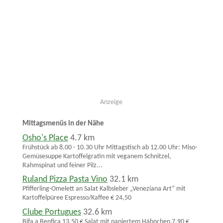
Anzeige
Mittagsmenüs in der Nähe
Osho's Place
4.7 km
Frühstück ab 8.00 - 10.30 Uhr Mittagstisch ab 12.00 Uhr: Miso-
Gemüsesuppe Kartoffelgratin mit veganem Schnitzel,
Rahmspinat und feiner Pilz...
Ruland Pizza Pasta Vino
32.1 km
Pfifferling-Omelett an Salat Kalbsleber „Veneziana Art“ mit
Kartoffelpüree Espresso/Kaffee € 24,50
Clube Portugues
32.6 km
Bifa a Benfica 13,50 € Salat mit paniertem Hähnchen 7,90 €