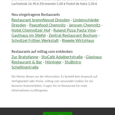
Lachssteak 14,90 € Zitroneneis 5,00 € Pastel de Nata 2,00 €
Neu eingetragene Restaurants
Restaurant brennNessel Dresden
·
Lindenschänke
Dresden
·
Peacefood Chemnitz
·
Janssen Chemnitz
·
Hotel Chemnitzer Hof
·
Ruland Pizza Pasta Vino
·
Gasthaus im Stiefel
·
Zentral Restaurant Bochum
·
Schnitzel Fritten Werkstatt
·
Riegele WirtsHaus
Restaurants auf mittag.com entdecken
Zur Bratpfanne
·
StuCafé Adalbertstraße
·
Glashaus
Restaurant & Bar
·
Höninger
·
StuBistro
Schellingstraße
Die Menüs dienen nur der Information. Es besteht kein Anspruch auf
Verfügbarkeit oder Preise. mittag.com verwendet Cookies für ein
besseres Nutzererlebnis. Fragen Sie im Restaurant für mehr
Informationen zu Allergenen.