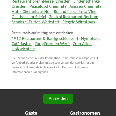
Restaurant brennNessel Dresden
·
Lindenschänke
Dresden
·
Peacefood Chemnitz
·
Janssen Chemnitz
·
Hotel Chemnitzer Hof
·
Ruland Pizza Pasta Vino
·
Gasthaus im Stiefel
·
Zentral Restaurant Bochum
·
Schnitzel Fritten Werkstatt
·
Riegele WirtsHaus
Restaurants auf mittag.com entdecken
1912 Restaurant & Bar [geschlossen]
·
Nymphaea
·
Café Justus
·
Zur gläsernen Werft
·
Zum Alten
Holzwichtele
Die Menüs dienen nur der Information. Es besteht kein Anspruch auf
Verfügbarkeit oder Preise. mittag.com verwendet Cookies für ein
besseres Nutzererlebnis. Fragen Sie im Restaurant für mehr
Informationen zu Allergenen.
Anmelden
Gäste
Gastronomen