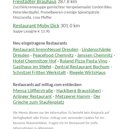
Freistädter Brauhaus
287.8 km
Zucchinicremesuppe gemischter Vorspeisensalat Cordon Bleu
Petersilerdäpfel, Preiselbeeren cremige Spinatspätzle
Mozzarella, rosa Pfeffer
Restaurant Moby Dick
301.0 km
Suppe Lasagne € 13,90
Neu eingetragene Restaurants
Restaurant brennNessel Dresden
·
Lindenschänke
Dresden
·
Peacefood Chemnitz
·
Janssen Chemnitz
·
Hotel Chemnitzer Hof
·
Ruland Pizza Pasta Vino
·
Gasthaus im Stiefel
·
Zentral Restaurant Bochum
·
Schnitzel Fritten Werkstatt
·
Riegele WirtsHaus
Restaurants auf mittag.com entdecken
Mensa Löfflerstraße
·
Hacklberg Braustüberl
·
Arlinger Restaurant
·
Metzgerei Hamm
·
Der
Grieche zum Staufenplatz
Die Menüs dienen nur der Information. Es besteht kein Anspruch auf
Verfügbarkeit oder Preise. mittag.com verwendet Cookies für ein
besseres Nutzererlebnis. Fragen Sie im Restaurant für mehr
Informationen zu Allergenen.