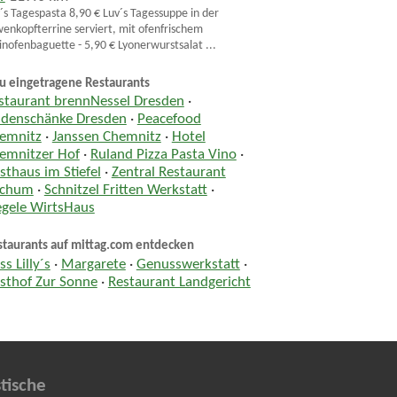
´s Tagespasta 8,90 € Luv´s Tagessuppe in der
enkopfterrine serviert, mit ofenfrischem
inofenbaguette - 5,90 € Lyonerwurstsalat ...
u eingetragene Restaurants
staurant brennNessel Dresden
·
ndenschänke Dresden
·
Peacefood
emnitz
·
Janssen Chemnitz
·
Hotel
emnitzer Hof
·
Ruland Pizza Pasta Vino
·
sthaus im Stiefel
·
Zentral Restaurant
chum
·
Schnitzel Fritten Werkstatt
·
egele WirtsHaus
staurants auf mittag.com entdecken
s Lilly´s
·
Margarete
·
Genusswerkstatt
·
sthof Zur Sonne
·
Restaurant Landgericht
tische