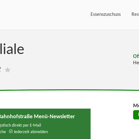
Essenszuschuss
Res
liale
Of
He
e
Me
e Bahnhofstraße Menü-Newsletter
stisch direkt per E-Mail
che
Jederzeit abmelden