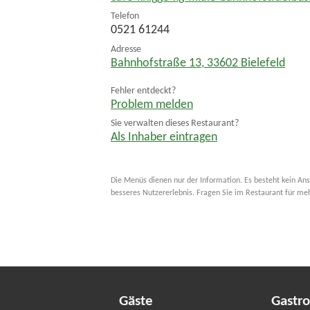
Telefon
0521 61244
Adresse
Bahnhofstraße 13
,
33602
Bielefeld
Fehler entdeckt?
Problem melden
Sie verwalten dieses Restaurant?
Als Inhaber eintragen
Die Menüs dienen nur der Information. Es besteht kein Ans
besseres Nutzererlebnis. Fragen Sie im Restaurant für me
Gäste
Gastr