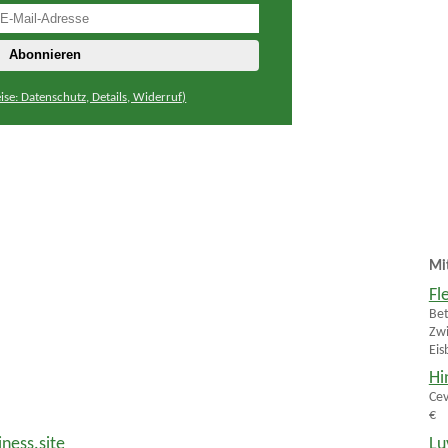
ise: Datenschutz, Details, Widerruf)
Mi
Fl
Bet
Zwi
Eis
Hi
Cev
€
iness.site
Lu