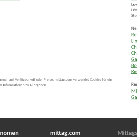
Luv
Löw
Ste
Ne
Re
Li
Ch
Ch
Ga
Bo
Ri
pruch auf Verfügbarkeit oder Preise. mittag.com verwendet Cookies für ein
Re
hr Informationen zu Allergenen.
Mis
Ga
onomen
mittag.com
Mittags