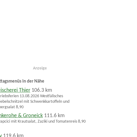
Anzeige
ttagsmenüs in der Nähe
eischerei Thier
106.3 km
riebsferien 13.08.2026 Westfälisches
ebelschnitzel mit Schwenkkartoffeln und
bergsalat 8,90
nkerohe & Groneick
111.6 km
apcici mit Krautsalat, Zaziki und Tomatenreis 8,90
v
119.6 km