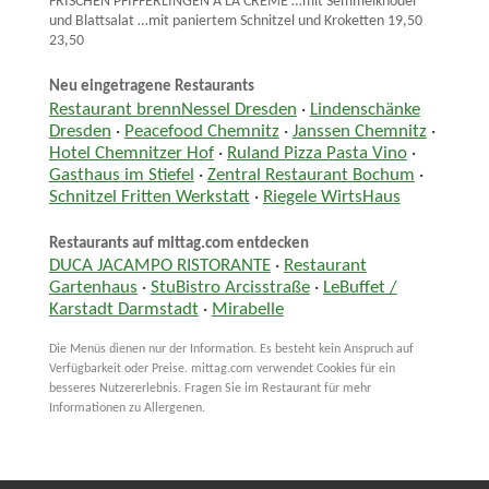
FRISCHEN PFIFFERLINGEN A LA CREME …mit Semmelknödel
und Blattsalat …mit paniertem Schnitzel und Kroketten 19,50
23,50
Neu eingetragene Restaurants
Restaurant brennNessel Dresden
·
Lindenschänke
Dresden
·
Peacefood Chemnitz
·
Janssen Chemnitz
·
Hotel Chemnitzer Hof
·
Ruland Pizza Pasta Vino
·
Gasthaus im Stiefel
·
Zentral Restaurant Bochum
·
Schnitzel Fritten Werkstatt
·
Riegele WirtsHaus
Restaurants auf mittag.com entdecken
DUCA JACAMPO RISTORANTE
·
Restaurant
Gartenhaus
·
StuBistro Arcisstraße
·
LeBuffet /
Karstadt Darmstadt
·
Mirabelle
Die Menüs dienen nur der Information. Es besteht kein Anspruch auf
Verfügbarkeit oder Preise. mittag.com verwendet Cookies für ein
besseres Nutzererlebnis. Fragen Sie im Restaurant für mehr
Informationen zu Allergenen.