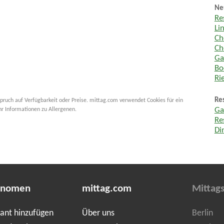
Ne
Re
Li
Ch
Ch
Ga
Bo
Ri
Re
pruch auf Verfügbarkeit oder Preise. mittag.com verwendet Cookies für ein
hr Informationen zu Allergenen.
Ga
Re
Di
onomen
mittag.com
Mittags
ant hinzufügen
Über uns
Berlin