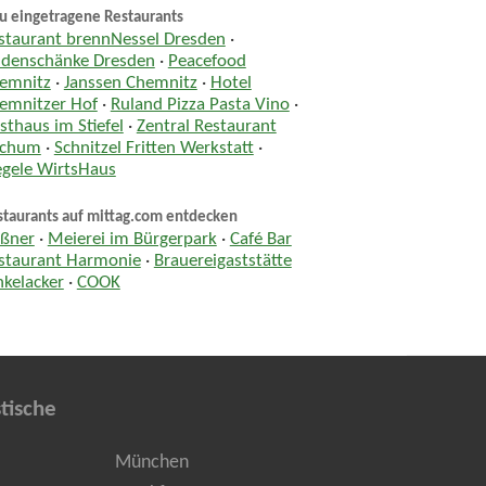
u eingetragene Restaurants
staurant brennNessel Dresden
·
ndenschänke Dresden
·
Peacefood
emnitz
·
Janssen Chemnitz
·
Hotel
emnitzer Hof
·
Ruland Pizza Pasta Vino
·
sthaus im Stiefel
·
Zentral Restaurant
chum
·
Schnitzel Fritten Werkstatt
·
egele WirtsHaus
staurants auf mittag.com entdecken
ßner
·
Meierei im Bürgerpark
·
Café Bar
staurant Harmonie
·
Brauereigaststätte
nkelacker
·
COOK
tische
München