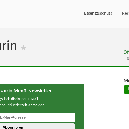
Essenszuschuss
Res
urin
Of
He
Me
Laurin Menü-Newsletter
stisch direkt per E-Mail
che
Jederzeit abmelden