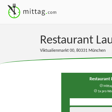
Restaurant La
Viktualienmarkt 00
,
80331
München
Restaurant 
Mittag
1x pro Wo