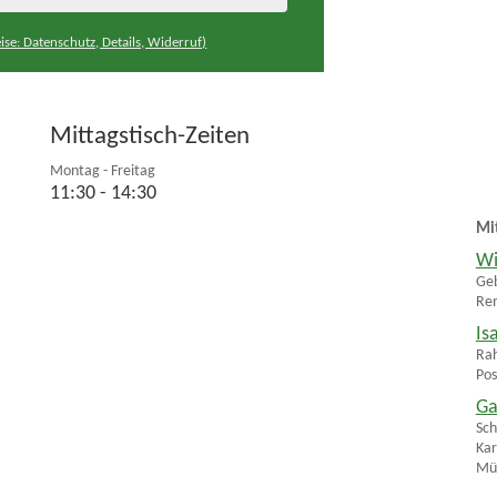
ise: Datenschutz, Details, Widerruf)
Mittagstisch-Zeiten
Montag - Freitag
11:30 - 14:30
Mi
Wi
Geb
Rem
Is
Rah
Pos
Ga
Sch
Kar
Mül