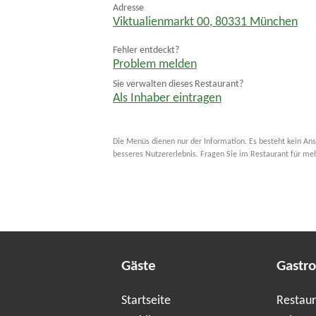
Adresse
Viktualienmarkt 00
,
80331
München
Fehler entdeckt?
Problem melden
Sie verwalten dieses Restaurant?
Als Inhaber eintragen
Die Menüs dienen nur der Information. Es besteht kein Ans
besseres Nutzererlebnis. Fragen Sie im Restaurant für me
Gäste
Gastr
Startseite
Restaur