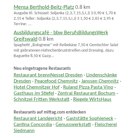
Mensa Berthold-Beitz-Platz
0.8 km
Ausgabe Kl. Schüssel: Soljanka (2,3,7,15,S,I,J) 3 0,90 € 1,70 €
2,55 € Teller: Soljanka (2,3,7,15,S,I,J) 3 1,50 € 2,65 € 3,95 €
Terrine: ...
Ausbildungscafé - bbw BerufsBildungsWerk
Greifswald
0.8 km
Spaghetti „Bolognese“ mit Reibekäse 7,50 € Gemischter Salat
mit gebratenen Hähnchenbruststreifen und Dressing, dazu
Baguette 8,50 € Gazp...
Neu eingetragene Restaurants
Restaurant brennNessel Dresden
·
Lindenschänke
Dresden
·
Peacefood Chemnitz
·
Janssen Chemnitz
·
Hotel Chemnitzer Hof
·
Ruland Pizza Pasta Vino
·
Gasthaus im Stiefel
·
Zentral Restaurant Bochum
·
Schnitzel Fritten Werkstatt
·
Riegele WirtsHaus
Restaurants auf mittag.com entdecken
Restaurant Landgericht
·
Gaststätte Sophieneck
·
Cantina Concordia
·
Genusswerkstatt
·
Fleischerei
Siedmann