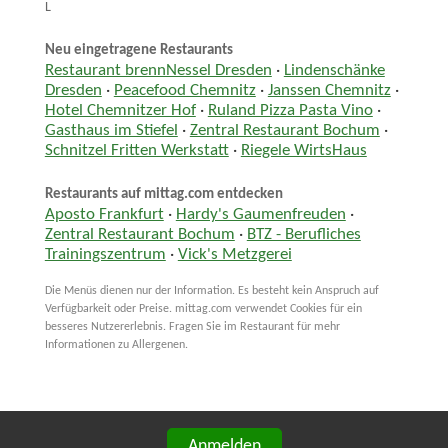
L
Neu eingetragene Restaurants
Restaurant brennNessel Dresden
·
Lindenschänke
Dresden
·
Peacefood Chemnitz
·
Janssen Chemnitz
·
Hotel Chemnitzer Hof
·
Ruland Pizza Pasta Vino
·
Gasthaus im Stiefel
·
Zentral Restaurant Bochum
·
Schnitzel Fritten Werkstatt
·
Riegele WirtsHaus
Restaurants auf mittag.com entdecken
Aposto Frankfurt
·
Hardy's Gaumenfreuden
·
Zentral Restaurant Bochum
·
BTZ - Berufliches
Trainingszentrum
·
Vick's Metzgerei
Die Menüs dienen nur der Information. Es besteht kein Anspruch auf
Verfügbarkeit oder Preise. mittag.com verwendet Cookies für ein
besseres Nutzererlebnis. Fragen Sie im Restaurant für mehr
Informationen zu Allergenen.
Anmelden