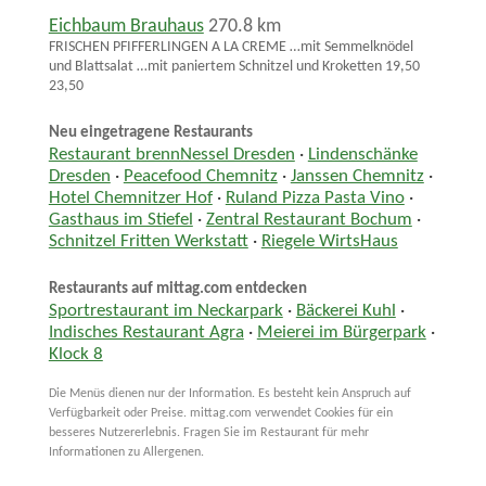
Eichbaum Brauhaus
270.8 km
FRISCHEN PFIFFERLINGEN A LA CREME …mit Semmelknödel
und Blattsalat …mit paniertem Schnitzel und Kroketten 19,50
23,50
Neu eingetragene Restaurants
Restaurant brennNessel Dresden
·
Lindenschänke
Dresden
·
Peacefood Chemnitz
·
Janssen Chemnitz
·
Hotel Chemnitzer Hof
·
Ruland Pizza Pasta Vino
·
Gasthaus im Stiefel
·
Zentral Restaurant Bochum
·
Schnitzel Fritten Werkstatt
·
Riegele WirtsHaus
Restaurants auf mittag.com entdecken
Sportrestaurant im Neckarpark
·
Bäckerei Kuhl
·
Indisches Restaurant Agra
·
Meierei im Bürgerpark
·
Klock 8
Die Menüs dienen nur der Information. Es besteht kein Anspruch auf
Verfügbarkeit oder Preise. mittag.com verwendet Cookies für ein
besseres Nutzererlebnis. Fragen Sie im Restaurant für mehr
Informationen zu Allergenen.