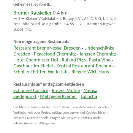
Geheimes Filet vom Ib...
Bremer Ratskeller
0.4 km
— 1 — Kleiner Vital-Salat -als Beilage- A1, A2, C, F, G, I, J, N, 8
Small vital salad -as a garnish- € 4,65 — 2 — Karotten-Ingwer-
Suppe mit...
Neu eingetragene Restaurants
Restaurant brennNessel Dresden
·
Lindenschänke
Dresden
·
Peacefood Chemnitz
·
Janssen Chemnitz
·
Hotel Chemnitzer Hof
·
Ruland Pizza Pasta Vino
·
Gasthaus im Stiefel
·
Zentral Restaurant Bochum
·
Schnitzel Fritten Werkstatt
·
Riegele WirtsHaus
Restaurants auf mittag.com entdecken
Schnitzel Culture
·
Britzer Mühle
·
Mensa
Siedepunkt
·
Metzgerei Kremer
·
LaLucha
Die Menüs dienen nur der Information. Es besteht kein Anspruch auf
Verfügbarkeit oder Preise. mittag.com verwendet Cookies für ein
besseres Nutzererlebnis. Fragen Sie im Restaurant für mehr
Informationen zu Allergenen.