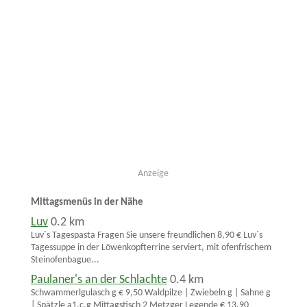
Anzeige
Mittagsmenüs in der Nähe
Luv
0.2 km
Luv´s Tagespasta Fragen Sie unsere freundlichen 8,90 € Luv´s
Tagessuppe in der Löwenkopfterrine serviert, mit ofenfrischem
Steinofenbague...
Paulaner's an der Schlachte
0.4 km
Schwammerlgulasch g € 9,50 Waldpilze | Zwiebeln g | Sahne g
| Spätzle a1,c,g Mittagstisch 2 Metzger Legende € 13,90