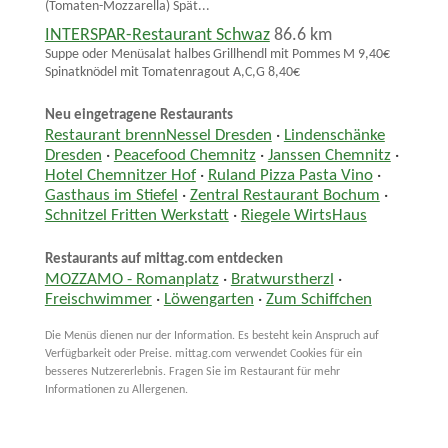
(Tomaten-Mozzarella) Spät...
INTERSPAR-Restaurant Schwaz
86.6 km
Suppe oder Menüsalat halbes Grillhendl mit Pommes M 9,40€
Spinatknödel mit Tomatenragout A,C,G 8,40€
Neu eingetragene Restaurants
Restaurant brennNessel Dresden
·
Lindenschänke
Dresden
·
Peacefood Chemnitz
·
Janssen Chemnitz
·
Hotel Chemnitzer Hof
·
Ruland Pizza Pasta Vino
·
Gasthaus im Stiefel
·
Zentral Restaurant Bochum
·
Schnitzel Fritten Werkstatt
·
Riegele WirtsHaus
Restaurants auf mittag.com entdecken
MOZZAMO - Romanplatz
·
Bratwurstherzl
·
Freischwimmer
·
Löwengarten
·
Zum Schiffchen
Die Menüs dienen nur der Information. Es besteht kein Anspruch auf
Verfügbarkeit oder Preise. mittag.com verwendet Cookies für ein
besseres Nutzererlebnis. Fragen Sie im Restaurant für mehr
Informationen zu Allergenen.