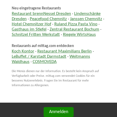
Neu eingetragene Restaurants
Restaurant brennNessel Dresden
·
Lindenschänke
Dresden
·
Peacefood Chemnitz
·
Janssen Chemnitz
·
Hotel Chemnitzer Hof
·
Ruland Pizza Pasta Vino
·
Gasthaus im Stiefel
·
Zentral Restaurant Bochum
·
Schnitzel Fritten Werkstatt
·
Riegele WirtsHaus
Restaurants auf mittag.com entdecken
Koch Kontor
·
Restaurant Maximilians Berlin
·
LeBuffet / Karstadt Darmstadt
·
Weitmanns
Waldhaus
·
COSMOVEDA
Die Menüs dienen nur der Information. Es besteht kein Anspruch auf
Verfügbarkeit oder Preise. mittag.com verwendet Cookies für ein
besseres Nutzererlebnis. Fragen Sie im Restaurant für mehr
Informationen zu Allergenen.
Anmelden