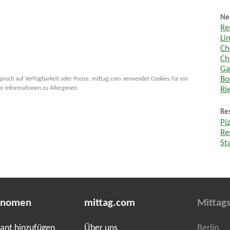
Ne
Re
Li
Ch
Ch
Ga
Bo
pruch auf Verfügbarkeit oder Preise. mittag.com verwendet Cookies für ein
hr Informationen zu Allergenen.
Ri
Re
Pi
Re
St
onomen
mittag.com
Mittags
ant hinzufügen
Über uns
Berlin