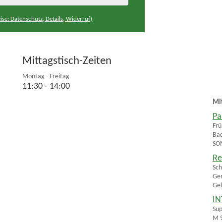
ise: Datenschutz, Details, Widerruf)
Mittagstisch-Zeiten
Montag - Freitag
11:30 - 14:00
Mi
Pa
Frü
Bac
SOM
Re
Sch
Gem
Gef
IN
Sup
M 9