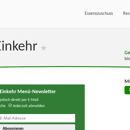
Essenszuschuss
Res
Einkehr
Ge
bi
Me
 Einkehr Menü-Newsletter
stisch direkt per E-Mail
che
Jederzeit abmelden