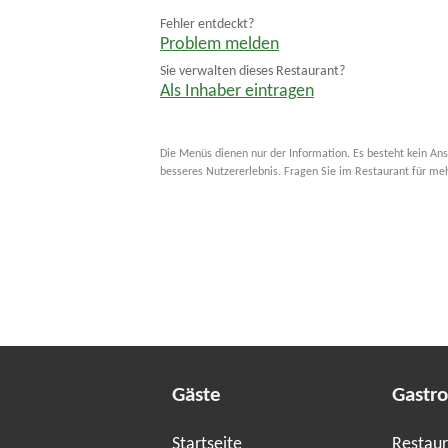
Fehler entdeckt?
Problem melden
Sie verwalten dieses Restaurant?
Als Inhaber eintragen
Die Menüs dienen nur der Information. Es besteht kein Ans
besseres Nutzererlebnis. Fragen Sie im Restaurant für me
Gäste
Gastr
Startseite
Restaur