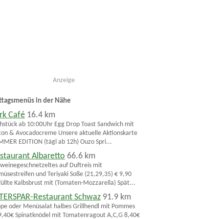
Anzeige
ttagsmenüs in der Nähe
rk Café
16.4 km
hstück ab 10:00Uhr Egg Drop Toast Sandwich mit
on & Avocadocreme Unsere aktuelle Aktionskarte
MER EDITION (tägl ab 12h) Ouzo Spri...
staurant Albaretto
66.6 km
weinegeschnetzeltes auf Duftreis mit
üsestreifen und Teriyaki Soße (21,29,35) € 9,90
üllte Kalbsbrust mit (Tomaten-Mozzarella) Spät...
TERSPAR-Restaurant Schwaz
91.9 km
pe oder Menüsalat halbes Grillhendl mit Pommes
,40€ Spinatknödel mit Tomatenragout A,C,G 8,40€