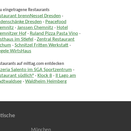
u eingetragene Restaurants
staurant brennNessel Dresden
·
ndenschänke Dresden
·
Peacefood
emnitz
·
Janssen Chemnitz
·
Hotel
emnitzer Hof
·
Ruland Pizza Pasta Vino
·
sthaus im Stiefel
·
Zentral Restaurant
chum
·
Schnitzel Fritten Werkstatt
·
egele WirtsHaus
staurants auf mittag.com entdecken
zzeria Salento im SGA Sportzentrum
·
staurant südlich°
·
Klock 8
·
Il Lago am
adtwaldsee
·
Waldheim Heimberg
tische
München