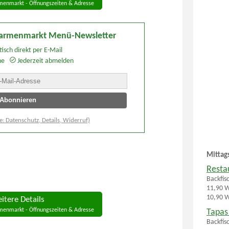
enmarkt - Öffnungszeiten & Adresse
armenmarkt Menü-Newsletter
isch direkt per E-Mail
he
Jederzeit abmelden
e: Datenschutz, Details, Widerruf)
Mittag
Resta
Backfis
11,90 W
10,90 W
itere Details
enmarkt - Öffnungszeiten & Adresse
Tapas
Backfis