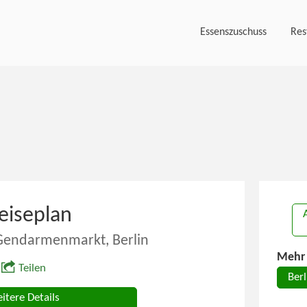
Essenszuschuss
Res
eiseplan
Gendarmenmarkt, Berlin
Mehr 
Teilen
Berl
itere Details