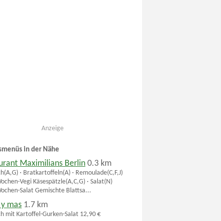
Anzeige
smenüs in der Nähe
urant Maximilians Berlin
0.3 km
ch(A,G) · Bratkartoffeln(A) · Remoulade(C,F,J)
ochen-Vegi Käsespätzle(A,C,G) · Salat(N)
ochen-Salat Gemischte Blattsa...
 y mas
1.7 km
ch mit Kartoffel-Gurken-Salat 12,90 €