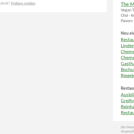
tdeckt?
Problem melden
The M
Vegan T
Choi · 
Flavors
Neu ei
Resta
Linde
Chemn
Chemn
Gastha
Boch
Riege
Restau
Ausbi
Greif
Reinh
Resta
Die Menü
Anspruch