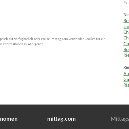
Pan
Ne
Re
Li
Ch
Ch
pruch auf Verfügbarkeit oder Preise. mittag.com verwendet Cookies für ein
Ga
hr Informationen zu Allergenen.
Bo
Ri
Re
Au
Ga
Ri
onomen
mittag.com
Mittags