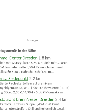
Anzeige
ttagsmenüs in der Nähe
mmel Center Dresden
1.8 km
eln mit Wurstgulasch 5,50 € Nudeln mit Gulasch
0 € Simmelschnitte 5,50 € Kaiserschmarrn mit
illesoße 5,50 € Hähnchenschnitzel m...
nsa Siedepunkt
2.2 km
ttierte Risoleekartoffeln auf cremigem
goldgemüse (A, A1, F) dazu Cashewkerne (H, H4)
 g CO₂eq 2,35 € / 4,90 € / 5,88 € Moussaka m...
staurant brennNessel Dresden
2.4 km
kartoffel- Erdnuss- Suppe 5,40 € 7,90 € mit
kerschotenstreifen, Chili und Kokosmilch b,e,d,i,j