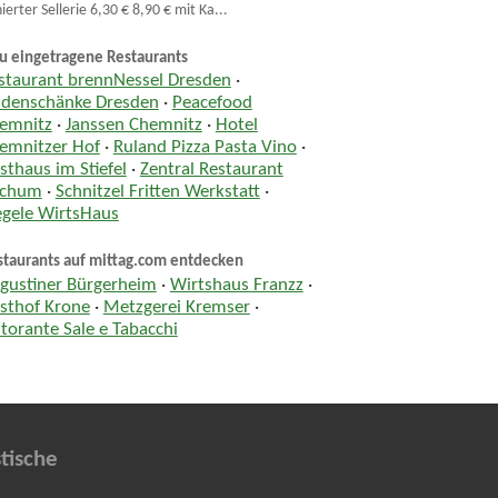
ierter Sellerie 6,30 € 8,90 € mit Ka...
u eingetragene Restaurants
staurant brennNessel Dresden
·
ndenschänke Dresden
·
Peacefood
emnitz
·
Janssen Chemnitz
·
Hotel
emnitzer Hof
·
Ruland Pizza Pasta Vino
·
sthaus im Stiefel
·
Zentral Restaurant
chum
·
Schnitzel Fritten Werkstatt
·
egele WirtsHaus
staurants auf mittag.com entdecken
gustiner Bürgerheim
·
Wirtshaus Franzz
·
sthof Krone
·
Metzgerei Kremser
·
storante Sale e Tabacchi
tische