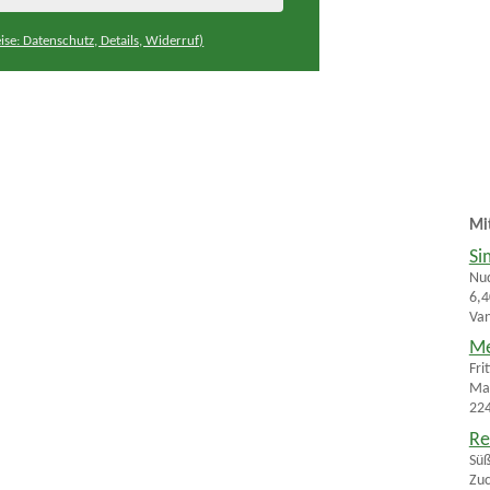
ise: Datenschutz, Details, Widerruf)
Mi
Si
Nud
6,4
Van
Me
Fri
Man
224
Re
Süß
Zuc