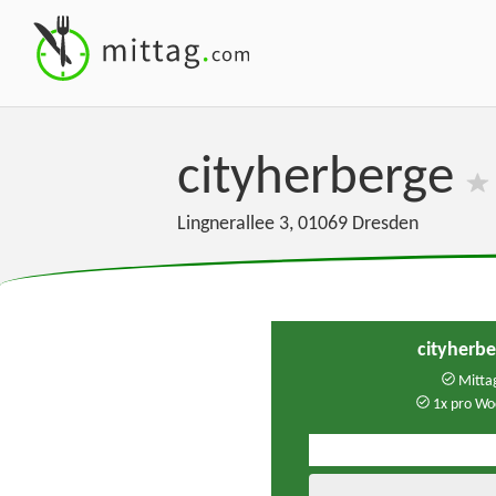
cityherberge
Lingnerallee 3
,
01069
Dresden
cityherb
Mittag
1x pro Wo