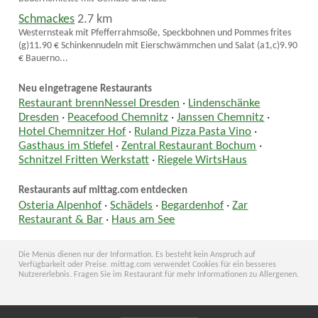
Schmackes
2.7 km
Westernsteak mit Pfefferrahmsoße, Speckbohnen und Pommes frites
(g)11.90 € Schinkennudeln mit Eierschwämmchen und Salat (a1,c)9.90
€ Bauerno...
Neu eingetragene Restaurants
Restaurant brennNessel Dresden
·
Lindenschänke
Dresden
·
Peacefood Chemnitz
·
Janssen Chemnitz
·
Hotel Chemnitzer Hof
·
Ruland Pizza Pasta Vino
·
Gasthaus im Stiefel
·
Zentral Restaurant Bochum
·
Schnitzel Fritten Werkstatt
·
Riegele WirtsHaus
Restaurants auf mittag.com entdecken
Osteria Alpenhof
·
Schädels
·
Begardenhof
·
Zar
Restaurant & Bar
·
Haus am See
Die Menüs dienen nur der Information. Es besteht kein Anspruch auf
Verfügbarkeit oder Preise. mittag.com verwendet Cookies für ein besseres
Nutzererlebnis. Fragen Sie im Restaurant für mehr Informationen zu Allergenen.