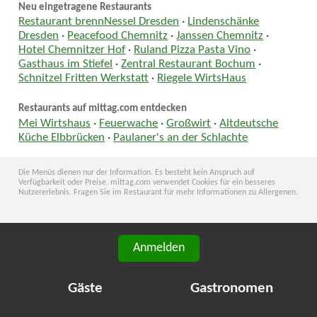
Neu eingetragene Restaurants
Restaurant brennNessel Dresden
·
Lindenschänke
Dresden
·
Peacefood Chemnitz
·
Janssen Chemnitz
·
Hotel Chemnitzer Hof
·
Ruland Pizza Pasta Vino
·
Gasthaus im Stiefel
·
Zentral Restaurant Bochum
·
Schnitzel Fritten Werkstatt
·
Riegele WirtsHaus
Restaurants auf mittag.com entdecken
Mei Wirtshaus
·
Feuerwache
·
Großwirt
·
Altdeutsche
Küche Elbbrücken
·
Paulaner's an der Schlachte
Die Menüs dienen nur der Information. Es besteht kein Anspruch auf
Verfügbarkeit oder Preise. mittag.com verwendet Cookies für ein besseres
Nutzererlebnis. Fragen Sie im Restaurant für mehr Informationen zu Allergenen.
Anmelden
Gäste
Gastronomen