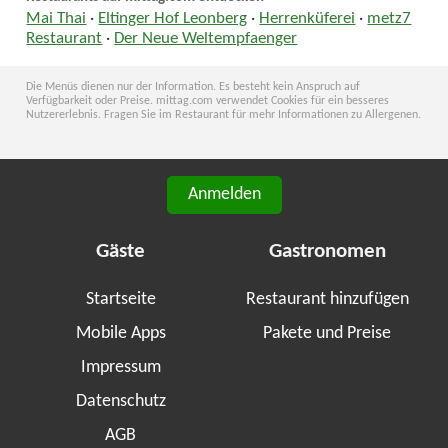
Mai Thai
·
Eltinger Hof Leonberg
·
Herrenküferei
·
metz7
Restaurant
·
Der Neue Weltempfaenger
Die Menüs dienen nur der Information. Es besteht kein Anspruch auf
Verfügbarkeit oder Preise. mittag.com verwendet Cookies für ein besseres
Nutzererlebnis. Fragen Sie im Restaurant für mehr Informationen zu Allergenen.
Anmelden
Gäste
Gastronomen
Startseite
Restaurant hinzufügen
Mobile Apps
Pakete und Preise
Impressum
Datenschutz
AGB