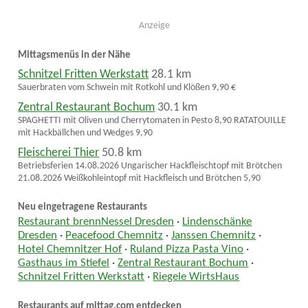
Anzeige
Mittagsmenüs in der Nähe
Schnitzel Fritten Werkstatt
28.1 km
Sauerbraten vom Schwein mit Rotkohl und Klößen 9,90 €
Zentral Restaurant Bochum
30.1 km
SPAGHETTI mit Oliven und Cherrytomaten in Pesto 8,90 RATATOUILLE
mit Hackbällchen und Wedges 9,90
Fleischerei Thier
50.8 km
Betriebsferien 14.08.2026 Ungarischer Hackfleischtopf mit Brötchen
21.08.2026 Weißkohleintopf mit Hackfleisch und Brötchen 5,90
Neu eingetragene Restaurants
Restaurant brennNessel Dresden
·
Lindenschänke
Dresden
·
Peacefood Chemnitz
·
Janssen Chemnitz
·
Hotel Chemnitzer Hof
·
Ruland Pizza Pasta Vino
·
Gasthaus im Stiefel
·
Zentral Restaurant Bochum
·
Schnitzel Fritten Werkstatt
·
Riegele WirtsHaus
Restaurants auf mittag.com entdecken