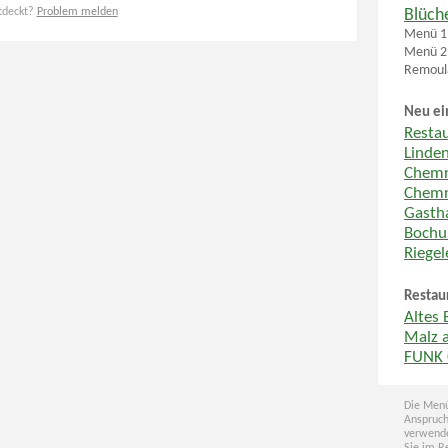
tdeckt?
Problem melden
Blüch
Menü 1:
Menü 2:
Remoula
Neu ei
Resta
Linde
Chemn
Chemn
Gastha
Boch
Riege
Restau
Altes
Malz 
FUNK 
Die Menü
Anspruch
verwende