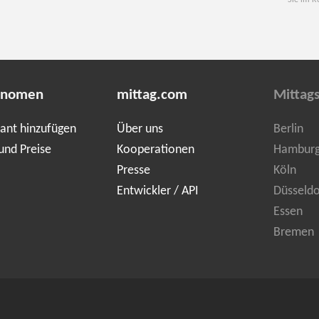
Sie im R
onomen
mittag.com
Mittags
ant hinzufügen
Über uns
Berlin
und Preise
Kooperationen
Hambur
Presse
Köln
Entwickler / API
Düsseldo
Essen
Bremen