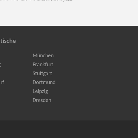
estaurant für mehr Informationen zu Allergenen.
tische
München
g
Frankfurt
Stuttgart
rf
Dortmund
Leipzig
Dresden