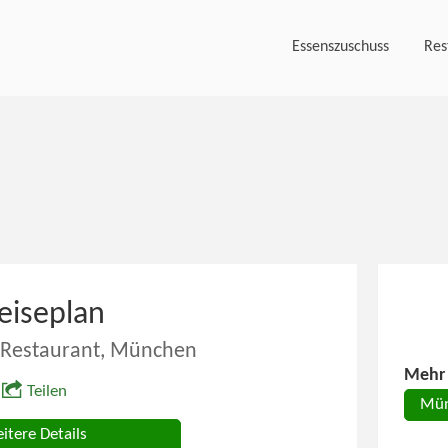
Essenszuschuss
Res
eiseplan
e Restaurant, München
Mehr 
Teilen
Mü
itere Details