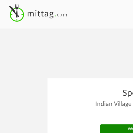
Sp
Indian Villag
We