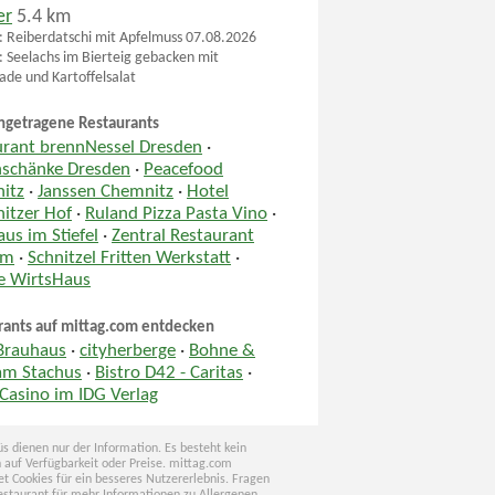
er
5.4 km
 Reiberdatschi mit Apfelmuss 07.08.2026
 Seelachs im Bierteig gebacken mit
de und Kartoffelsalat
ngetragene Restaurants
urant brennNessel Dresden
·
nschänke Dresden
·
Peacefood
itz
·
Janssen Chemnitz
·
Hotel
itzer Hof
·
Ruland Pizza Pasta Vino
·
us im Stiefel
·
Zentral Restaurant
um
·
Schnitzel Fritten Werkstatt
·
le WirtsHaus
rants auf mittag.com entdecken
 Brauhaus
·
cityherberge
·
Bohne &
am Stachus
·
Bistro D42 - Caritas
·
Casino im IDG Verlag
s dienen nur der Information. Es besteht kein
 auf Verfügbarkeit oder Preise. mittag.com
t Cookies für ein besseres Nutzererlebnis. Fragen