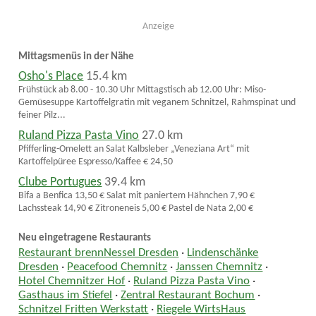
Anzeige
Mittagsmenüs in der Nähe
Osho's Place
15.4 km
Frühstück ab 8.00 - 10.30 Uhr Mittagstisch ab 12.00 Uhr: Miso-
Gemüsesuppe Kartoffelgratin mit veganem Schnitzel, Rahmspinat und
feiner Pilz...
Ruland Pizza Pasta Vino
27.0 km
Pfifferling-Omelett an Salat Kalbsleber „Veneziana Art“ mit
Kartoffelpüree Espresso/Kaffee € 24,50
Clube Portugues
39.4 km
Bifa a Benfica 13,50 € Salat mit paniertem Hähnchen 7,90 €
Lachssteak 14,90 € Zitroneneis 5,00 € Pastel de Nata 2,00 €
Neu eingetragene Restaurants
Restaurant brennNessel Dresden
·
Lindenschänke
Dresden
·
Peacefood Chemnitz
·
Janssen Chemnitz
·
Hotel Chemnitzer Hof
·
Ruland Pizza Pasta Vino
·
Gasthaus im Stiefel
·
Zentral Restaurant Bochum
·
Schnitzel Fritten Werkstatt
·
Riegele WirtsHaus