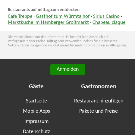
Restaurants auf mittag.com entdecken
Cafe Treppe
·
Gasthof zum Würmtalhof
·
Sirius Casino
·
Marktküche im Hamberger Großmarkt
·
Chapeau claque
Die Menüs dienen nur der Information. Es besteht kein Anspruch auf
Verfügbarkeit oder Preise. mittag.com verwendet Cookies für ein besseres
Nutzererlebnis. Fragen Sie im Restaurant für mehr Informationen zu Allergenen.
Anmelden
Gäste
Gastronomen
Startseite
Restaurant hinzufügen
Mobile Apps
Pakete und Preise
Impressum
Datenschutz