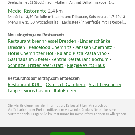
Seelachsfilet (1 Stück) nach Müllerin Art mit Dillrahmsauce (1)...
Medici Ristorante
2.4 km
Menü I € 13,50 Farfalle mit Lachs und Dillsauce, Saisonsalat 1,7,12,13
Menü II € 15,50 Avocadosalat – Lachssteak in Senfsoße mit Tagesbei...
Neu eingetragene Restaurants
Restaurant brennNessel Dresden
·
Lindenschänke
Dresden
·
Peacefood Chemnitz
·
Janssen Chemnitz
·
Hotel Chemnitzer Hof
·
Ruland Pizza Pasta Vino
·
Gasthaus im Stiefel
·
Zentral Restaurant Bochum
·
Schnitzel Fritten Werkstatt
·
Riegele WirtsHaus
Restaurants auf mittag.com entdecken
Restaurant KULT
·
Osteria Il Gambero
·
Stadtfleischerei
Lange
·
Sirius Casino
·
ItaloFritzen
Die Menüs dienen nur der Information. Es besteht kein Anspruch auf
Verfügbarkeit oder Preise. mittag.com verwendet Cookies für ein besseres
Nutzererlebnis. Fragen Sie im Restaurant für mehr Informationen zu Allergenen.