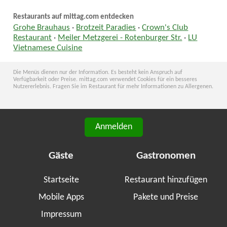
Restaurants auf mittag.com entdecken
Grohe Brauhaus
·
Brotzeit Paradies︎
·
Crown's Club
Restaurant
·
Meiler Metzgerei - Rotenburger Str.
·
LU
Vietnamese Cuisine
Die Menüs dienen nur der Information. Es besteht kein Anspruch auf
Verfügbarkeit oder Preise. mittag.com verwendet Cookies für ein besseres
Nutzererlebnis. Fragen Sie im Restaurant für mehr Informationen zu Allergenen.
Anmelden
Gäste
Gastronomen
Startseite
Restaurant hinzufügen
Mobile Apps
Pakete und Preise
Impressum