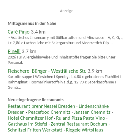
Anzeige
Mittagsmenüs in der Nähe
Café Pinjo
3.4 km
> Asiatisches Linsencurry mit Süßkartoffeln und Minzsauce | A, C, G, J,
I € 7,80 > Lachsquiche mit Salatgarnitur und Meerrettich-Dip ...
Pinelli
3.7 km
2026 Für Allergiehinweise und Inhaltsstoffe fragen Sie bitte unser
Personal.
Fleischerei Bünger - Westfälische Str.
3.9 km
Kartoffelsuppe I Würstchen I Speck g, i, 4,80 € gebratenes Fischfilet I
Rahmspinat I Rosmarinkartoffeln a.d,g, 12,90 € Leberkäspfanne I
Gemü...
Neu eingetragene Restaurants
Restaurant brennNessel Dresden
·
Lindenschänke
Dresden
·
Peacefood Chemnitz
·
Janssen Chemnitz
·
Hotel Chemnitzer Hof
·
Ruland Pizza Pasta Vino
·
Gasthaus im Stiefel
·
Zentral Restaurant Bochum
·
Schnitzel Fritten Werkstatt
·
Riegele WirtsHaus