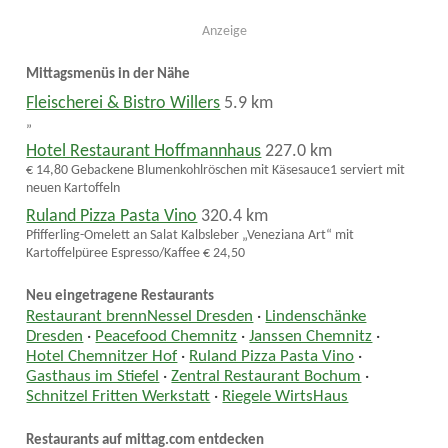
Anzeige
Mittagsmenüs in der Nähe
Fleischerei & Bistro Willers
5.9 km
„
Hotel Restaurant Hoffmannhaus
227.0 km
€ 14,80 Gebackene Blumenkohlröschen mit Käsesauce1 serviert mit
neuen Kartoffeln
Ruland Pizza Pasta Vino
320.4 km
Pfifferling-Omelett an Salat Kalbsleber „Veneziana Art“ mit
Kartoffelpüree Espresso/Kaffee € 24,50
Neu eingetragene Restaurants
Restaurant brennNessel Dresden
·
Lindenschänke
Dresden
·
Peacefood Chemnitz
·
Janssen Chemnitz
·
Hotel Chemnitzer Hof
·
Ruland Pizza Pasta Vino
·
Gasthaus im Stiefel
·
Zentral Restaurant Bochum
·
Schnitzel Fritten Werkstatt
·
Riegele WirtsHaus
Restaurants auf mittag.com entdecken