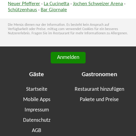
Neuer Pfefferer
·
La Cucinetta
·
Jochen Schweizer Arena
·
Schützenhaus
·
Bar Giornale
Die Menüs dienen nur der Information. Es besteht kein Anspruch auf
Verfügbarkeit oder Preise. mittag.com verwendet Cookies für ein besseres
Nutzererlebnis. Fragen Sie im Restaurant für mehr Informationen zu Allergenen.
Anmelden
Gäste
Gastronomen
Startseite
Restaurant hinzufügen
Mobile Apps
Pakete und Preise
Impressum
Datenschutz
AGB