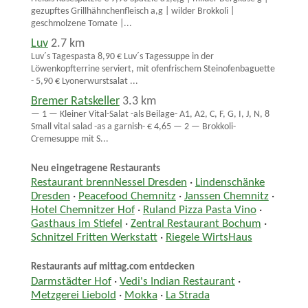
gezupftes Grillhähnchenfleisch a,g | wilder Brokkoli |
geschmolzene Tomate |...
Luv
2.7 km
Luv´s Tagespasta 8,90 € Luv´s Tagessuppe in der
Löwenkopfterrine serviert, mit ofenfrischem Steinofenbaguette
- 5,90 € Lyonerwurstsalat ...
Bremer Ratskeller
3.3 km
— 1 — Kleiner Vital-Salat -als Beilage- A1, A2, C, F, G, I, J, N, 8
Small vital salad -as a garnish- € 4,65 — 2 — Brokkoli-
Cremesuppe mit S...
Neu eingetragene Restaurants
Restaurant brennNessel Dresden
·
Lindenschänke
Dresden
·
Peacefood Chemnitz
·
Janssen Chemnitz
·
Hotel Chemnitzer Hof
·
Ruland Pizza Pasta Vino
·
Gasthaus im Stiefel
·
Zentral Restaurant Bochum
·
Schnitzel Fritten Werkstatt
·
Riegele WirtsHaus
Restaurants auf mittag.com entdecken
Darmstädter Hof
·
Vedi's Indian Restaurant
·
Metzgerei Liebold
·
Mokka
·
La Strada