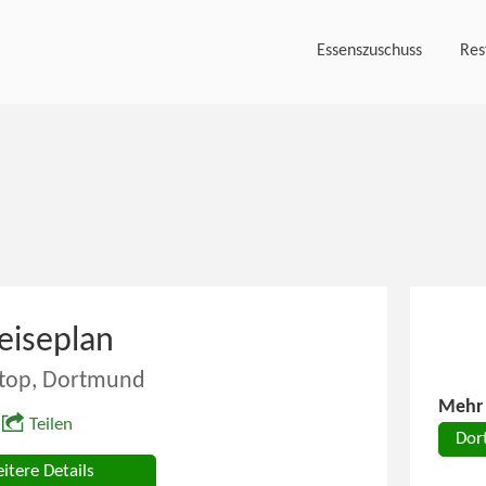
Essenszuschuss
Res
eiseplan
top, Dortmund
Mehr 
Teilen
Dor
itere Details