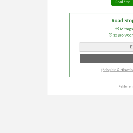
Road Stop -
Road Sto
Mittagst
1x pro Woc
(Beispiele & Hinweis
Fehler en