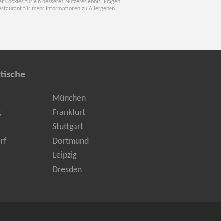
t Cookies für ein besseres Nutzererlebnis. Fragen
estaurant für mehr Informationen zu Allergenen.
tische
München
g
Frankfurt
Stuttgart
rf
Dortmund
Leipzig
Dresden