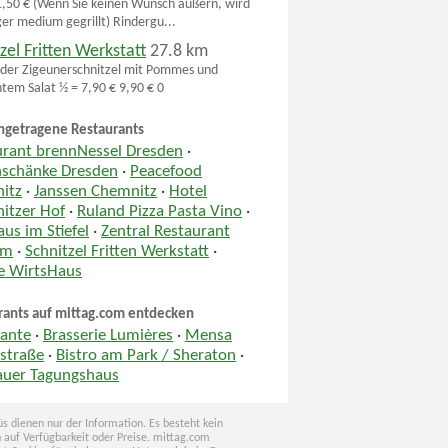
11,50 € (Wenn Sie keinen Wunsch äußern, wird
ger medium gegrillt) Rindergu...
zel Fritten Werkstatt
27.8 km
oder Zigeunerschnitzel mit Pommes und
tem Salat ½ = 7,90 € 9,90 € 0
ngetragene Restaurants
urant brennNessel Dresden
·
nschänke Dresden
·
Peacefood
itz
·
Janssen Chemnitz
·
Hotel
itzer Hof
·
Ruland Pizza Pasta Vino
·
us im Stiefel
·
Zentral Restaurant
um
·
Schnitzel Fritten Werkstatt
·
le WirtsHaus
rants auf mittag.com entdecken
Dante
·
Brasserie Lumières
·
Mensa
rstraße
·
Bistro am Park / Sheraton
·
auer Tagungshaus
s dienen nur der Information. Es besteht kein
 auf Verfügbarkeit oder Preise. mittag.com