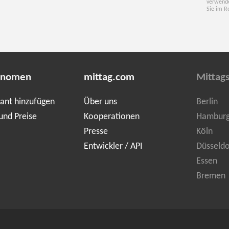
verwende
Sie im R
onomen
mittag.com
Mittags
ant hinzufügen
Über uns
Berlin
und Preise
Kooperationen
Hambur
Presse
Köln
Entwickler / API
Düsseldo
Essen
Bremen