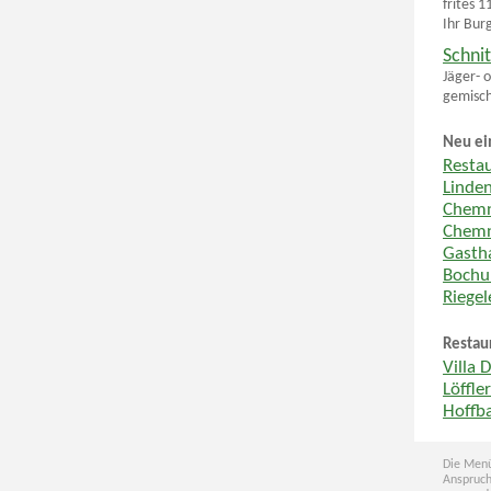
frites 
Ihr Bur
Schnit
Jäger- 
gemisch
Neu ei
Resta
Linde
Chemn
Chemn
Gastha
Boch
Riege
Restau
Villa 
Löffle
Hoffb
Die Menü
Anspruch