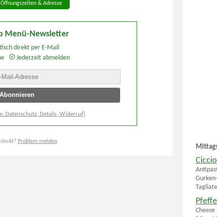
 Öffnungszeiten & Adresse
p Menü-Newsletter
isch direkt per E-Mail
he
Jederzeit abmelden
e: Datenschutz, Details, Widerruf)
tdeckt?
Problem melden
Mittag
Ciccio
Antipas
Gurken-
Tagliat
Pfeff
Cheese 