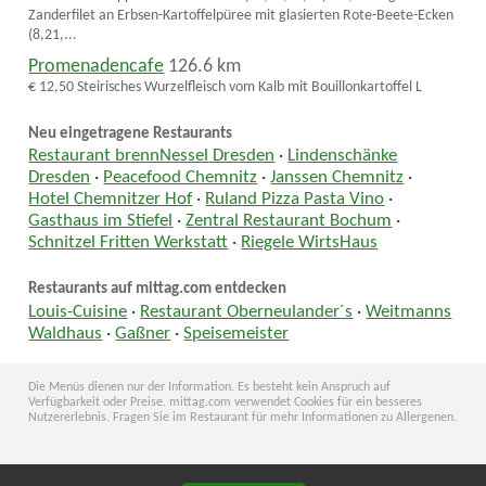
Zanderfilet an Erbsen-Kartoffelpüree mit glasierten Rote-Beete-Ecken
(8,21,...
Promenadencafe
126.6 km
€ 12,50 Steirisches Wurzelfleisch vom Kalb mit Bouillonkartoffel L
Neu eingetragene Restaurants
Restaurant brennNessel Dresden
·
Lindenschänke
Dresden
·
Peacefood Chemnitz
·
Janssen Chemnitz
·
Hotel Chemnitzer Hof
·
Ruland Pizza Pasta Vino
·
Gasthaus im Stiefel
·
Zentral Restaurant Bochum
·
Schnitzel Fritten Werkstatt
·
Riegele WirtsHaus
Restaurants auf mittag.com entdecken
Louis-Cuisine
·
Restaurant Oberneulander´s
·
Weitmanns
Waldhaus
·
Gaßner
·
Speisemeister
Die Menüs dienen nur der Information. Es besteht kein Anspruch auf
Verfügbarkeit oder Preise. mittag.com verwendet Cookies für ein besseres
Nutzererlebnis. Fragen Sie im Restaurant für mehr Informationen zu Allergenen.