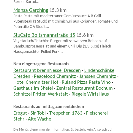
Berner Kartof...
Mensa Garching
15.3 km
Pasta Pasta mit mediterraner Gemüsesauce A B Grill
Putensteak (1 Stück) mit Chimichuri aus Koriander, Tomate und
Petersilie C A Studit...
StuCafé Boltzmannstraße 15
15.6 km
Vegetarisch/fleischlos Burger mit schwarzen Bohnen auf
Bambussprossensalat und einem Chili-Dip (1,3,5,Kn) Fleisch
Hausgemachter Pulled Pork...
Neu eingetragene Restaurants
Restaurant brennNessel Dresden
·
Lindenschänke
Dresden
·
Peacefood Chemnitz
·
Janssen Chemnitz
·
Hotel Chemnitzer Hof
·
Ruland Pizza Pasta Vino
·
Gasthaus im Stiefel
·
Zentral Restaurant Bochum
·
Schnitzel Fritten Werkstatt
·
Riegele WirtsHaus
Restaurants auf mittag.com entdecken
Erbgut
·
Sir Tobi
·
Treppchen 1763
·
Fleischerei
Stehr
·
Alte Wache
Die Menüs dienen nur der Information. Es besteht kein Anspruch auf