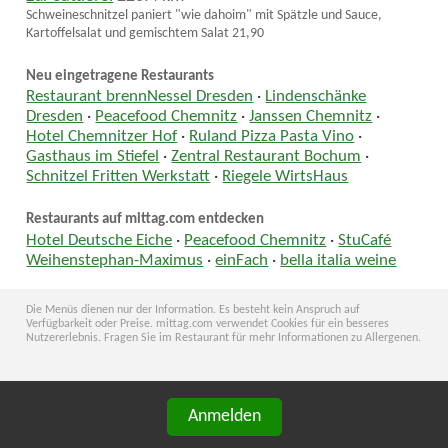
Schweineschnitzel paniert "wie dahoim" mit Spätzle und Sauce,
Kartoffelsalat und gemischtem Salat 21,90
Neu eingetragene Restaurants
Restaurant brennNessel Dresden
·
Lindenschänke
Dresden
·
Peacefood Chemnitz
·
Janssen Chemnitz
·
Hotel Chemnitzer Hof
·
Ruland Pizza Pasta Vino
·
Gasthaus im Stiefel
·
Zentral Restaurant Bochum
·
Schnitzel Fritten Werkstatt
·
Riegele WirtsHaus
Restaurants auf mittag.com entdecken
Hotel Deutsche Eiche
·
Peacefood Chemnitz
·
StuCafé
Weihenstephan-Maximus
·
einFach
·
bella italia weine
Die Menüs dienen nur der Information. Es besteht kein Anspruch auf
Verfügbarkeit oder Preise. mittag.com verwendet Cookies für ein besseres
Nutzererlebnis. Fragen Sie im Restaurant für mehr Informationen zu Allergenen.
Anmelden