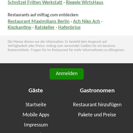
Schnitzel Fritten Werkstatt
·
Riegele WirtsHaus
Restaurants auf mittag.com entdecken
Restaurant Maximilians Berlin
·
Ach Niko Ach
·
Kiezkantine
·
Ratskeller
·
Hafenbrise
Die Menüs dienen nur der Information. Es besteht kein Anspruch auf
Verfügbarkeit oder Preise. mittag.com verwendet Cookies für ein besseres
Nutzererlebnis. Fragen Sie im Restaurant für mehr Informationen zu Allergenen.
Anmelden
Gäste
Gastronomen
Startseite
Restaurant hinzufügen
Mobile Apps
Pakete und Preise
Impressum