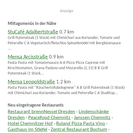
Anzeige
Mittagsmenüs in der Nähe
StuCafé Adalbertstraße
0.7 km
Grill Putensteak (1 Stück) mit Chimichuri aus Koriander, Tomate und
Petersilie C A Vegetarisch/fleischlos Spinatknödel mit Bergkäsesauce
...
Mensa Arcisstraße
0.9 km
Pasta Pasta mit Tomatensauce A A Pizza Pizza Caprese mit
Kirschtomaten, Grana Padano und Mozarella (2,15) B B Grill
Putensteak (1 Stück...
Mensa Leopoldstraße
1.2 km
Pasta Pasta mit "Räuchertofubolognese" A B Grill Putensteak (1 Stück)
mit Chimichuri aus Koriander, Tomate und Petersilie C A Studitop...
Neu eingetragene Restaurants
Restaurant brennNessel Dresden
·
Lindenschänke
Dresden
·
Peacefood Chemnitz
·
Janssen Chemnitz
·
Hotel Chemnitzer Hof
·
Ruland Pizza Pasta Vino
·
Gasthaus im Stiefel
·
Zentral Restaurant Bochum
·