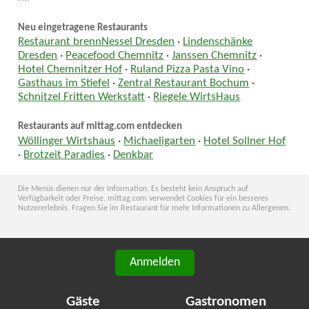
Neu eingetragene Restaurants
Restaurant brennNessel Dresden
·
Lindenschänke
Dresden
·
Peacefood Chemnitz
·
Janssen Chemnitz
·
Hotel Chemnitzer Hof
·
Ruland Pizza Pasta Vino
·
Gasthaus im Stiefel
·
Zentral Restaurant Bochum
·
Schnitzel Fritten Werkstatt
·
Riegele WirtsHaus
Restaurants auf mittag.com entdecken
Wöllinger Wirtshaus
·
Michaeligarten
·
Hotel Sollner Hof
·
Brotzeit Paradies︎
·
Denkbar
Die Menüs dienen nur der Information. Es besteht kein Anspruch auf
Verfügbarkeit oder Preise. mittag.com verwendet Cookies für ein besseres
Nutzererlebnis. Fragen Sie im Restaurant für mehr Informationen zu Allergenen.
Anmelden
Gäste
Gastronomen