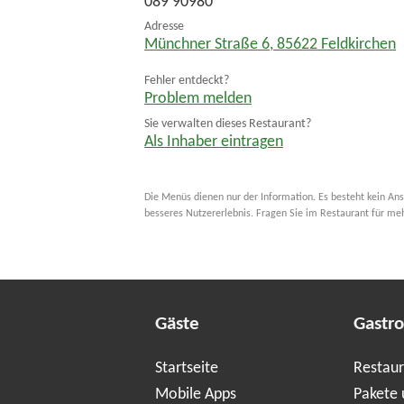
089 90980
Adresse
Münchner Straße 6
,
85622
Feldkirchen
Fehler entdeckt?
Problem melden
Sie verwalten dieses Restaurant?
Als Inhaber eintragen
Die Menüs dienen nur der Information. Es besteht kein Ans
besseres Nutzererlebnis. Fragen Sie im Restaurant für me
Gäste
Gastr
Startseite
Restaur
Mobile Apps
Pakete 