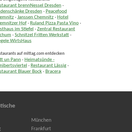
staurant brennNessel Dresden
·
ndenschänke Dresden
·
Peacefood
emnitz
·
Janssen Chemnitz
·
Hotel
emnitzer Hof
·
Ruland Pizza Pasta Vino
·
sthaus im Stiefel
·
Zentral Restaurant
chum
·
Schnitzel Fritten Werkstatt
·
egele WirtsHaus
staurants auf mittag.com entdecken
tt un Pann
·
Heimatsünde -
nibertsviertel
·
Restaurant Lässig
·
staurant Blauer Bock
·
Bracera
tische
München
g
Frankfurt