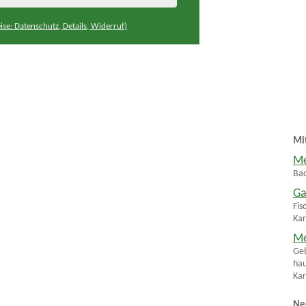
ise: Datenschutz, Details, Widerruf)
Mi
Me
Bac
Ga
Fis
Kar
Me
Geb
hau
Kar
Ne