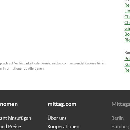
Re
Li
Ch
Ch
Ga
Bo
Ri
Re
Pü
pruch auf Verfügbarkeit oder Preise. mittag.com verwendet Cookies für ein
Ku
hr Informationen zu Allergenen.
Re
onomen
mittag.com
Mittags
ant hinzufügen
Über uns
Berlin
und Preise
Kooperationen
Hambur