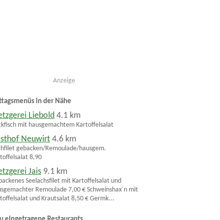
Anzeige
ttagsmenüs in der Nähe
tzgerei Liebold
4.1 km
kfisch mit hausgemachtem Kartoffelsalat
sthof Neuwirt
4.6 km
chfilet gebacken/Remoulade/hausgem.
toffelsalat 8,90
tzgerei Jais
9.1 km
ackenes Seelachsfilet mit Kartoffelsalat und
sgemachter Remoulade 7,00 € Schweinshax´n mit
toffelsalat und Krautsalat 8,50 € Germk...
u eingetragene Restaurants