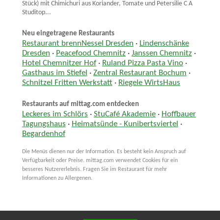
Stück) mit Chimichuri aus Koriander, Tomate und Petersilie C A
Studitop...
Neu eingetragene Restaurants
Restaurant brennNessel Dresden
·
Lindenschänke
Dresden
·
Peacefood Chemnitz
·
Janssen Chemnitz
·
Hotel Chemnitzer Hof
·
Ruland Pizza Pasta Vino
·
Gasthaus im Stiefel
·
Zentral Restaurant Bochum
·
Schnitzel Fritten Werkstatt
·
Riegele WirtsHaus
Restaurants auf mittag.com entdecken
Leckeres im Schlörs
·
StuCafé Akademie
·
Hoffbauer
Tagungshaus
·
Heimatsünde - Kunibertsviertel
·
Begardenhof
Die Menüs dienen nur der Information. Es besteht kein Anspruch auf
Verfügbarkeit oder Preise. mittag.com verwendet Cookies für ein
besseres Nutzererlebnis. Fragen Sie im Restaurant für mehr
Informationen zu Allergenen.