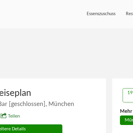
Essenszuschuss
Res
eiseplan
19
Bar [geschlossen], München
Mehr 
Teilen
Mü
itere Details