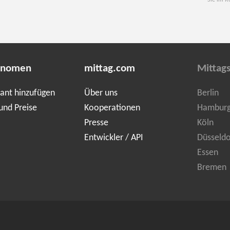
Sie im R
onomen
mittag.com
Mittags
ant hinzufügen
Über uns
Berlin
und Preise
Kooperationen
Hambur
Presse
Köln
Entwickler / API
Düsseldo
Essen
Bremen