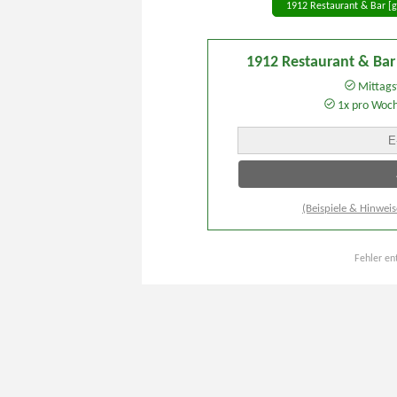
1912 Restaurant & Bar [g
1912 Restaurant & Bar
Mittagst
1x pro Woc
(Beispiele & Hinweis
Fehler en