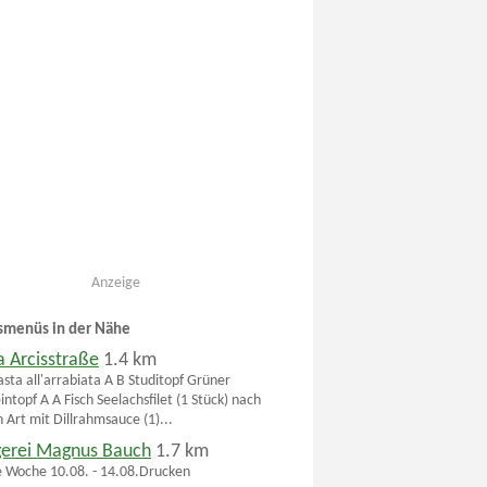
Anzeige
smenüs in der Nähe
 Arcisstraße
1.4 km
asta all'arrabiata A B Studitopf Grüner
ntopf A A Fisch Seelachsfilet (1 Stück) nach
 Art mit Dillrahmsauce (1)...
erei Magnus Bauch
1.7 km
 Woche 10.08. - 14.08.Drucken