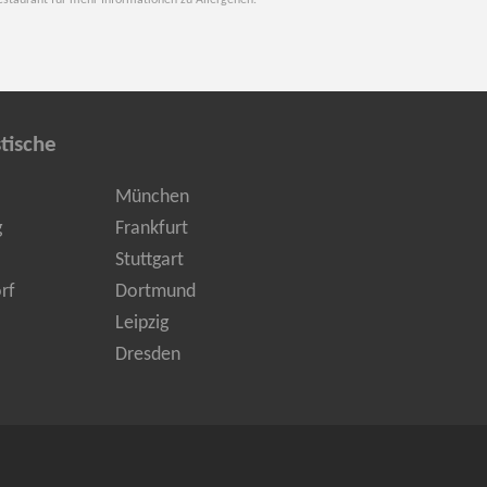
estaurant für mehr Informationen zu Allergenen.
tische
München
g
Frankfurt
Stuttgart
rf
Dortmund
Leipzig
Dresden