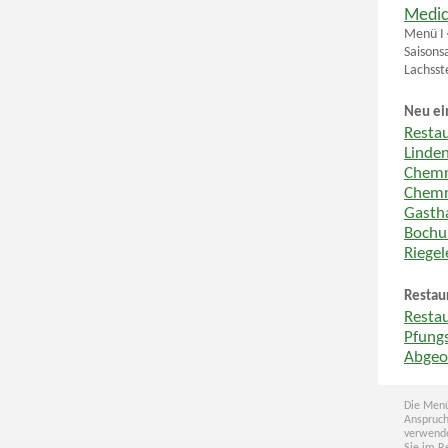
Medic
Menü I 
Saisons
Lachsst
Neu ei
Resta
Linde
Chemn
Chemn
Gastha
Boch
Riege
Restau
Restau
Pfungs
Abgeo
Die Menü
Anspruch
verwende