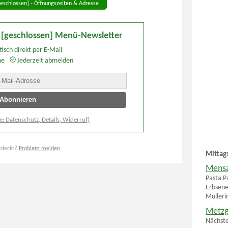
eschlossen] - Öffnungszeiten & Adresse
 [geschlossen] Menü-Newsletter
isch direkt per E-Mail
he
Jederzeit abmelden
e: Datenschutz, Details, Widerruf)
tdeckt?
Problem melden
Mittag
Mensa
Pasta P
Erbsenei
Müllerin
Metzg
Nächste