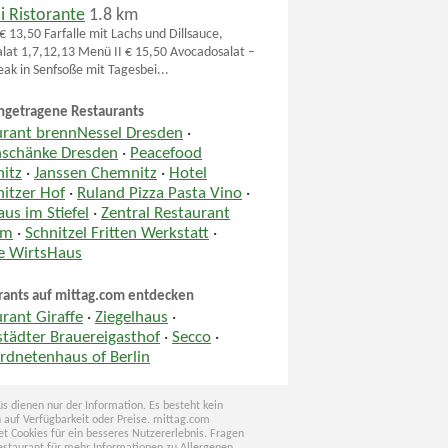
i Ristorante
1.8 km
€ 13,50 Farfalle mit Lachs und Dillsauce,
alat 1,7,12,13 Menü II € 15,50 Avocadosalat –
eak in Senfsoße mit Tagesbei...
ngetragene Restaurants
urant brennNessel Dresden
·
nschänke Dresden
·
Peacefood
itz
·
Janssen Chemnitz
·
Hotel
itzer Hof
·
Ruland Pizza Pasta Vino
·
us im Stiefel
·
Zentral Restaurant
um
·
Schnitzel Fritten Werkstatt
·
le WirtsHaus
rants auf mittag.com entdecken
rant Giraffe
·
Ziegelhaus
·
tädter Brauereigasthof
·
Secco
·
rdnetenhaus of Berlin
s dienen nur der Information. Es besteht kein
 auf Verfügbarkeit oder Preise. mittag.com
t Cookies für ein besseres Nutzererlebnis. Fragen