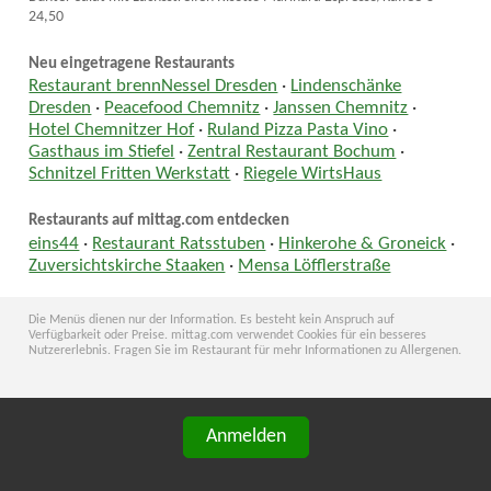
24,50
Neu eingetragene Restaurants
Restaurant brennNessel Dresden
·
Lindenschänke
Dresden
·
Peacefood Chemnitz
·
Janssen Chemnitz
·
Hotel Chemnitzer Hof
·
Ruland Pizza Pasta Vino
·
Gasthaus im Stiefel
·
Zentral Restaurant Bochum
·
Schnitzel Fritten Werkstatt
·
Riegele WirtsHaus
Restaurants auf mittag.com entdecken
eins44
·
Restaurant Ratsstuben
·
Hinkerohe & Groneick
·
Zuversichtskirche Staaken
·
Mensa Löfflerstraße
Die Menüs dienen nur der Information. Es besteht kein Anspruch auf
Verfügbarkeit oder Preise. mittag.com verwendet Cookies für ein besseres
Nutzererlebnis. Fragen Sie im Restaurant für mehr Informationen zu Allergenen.
Anmelden